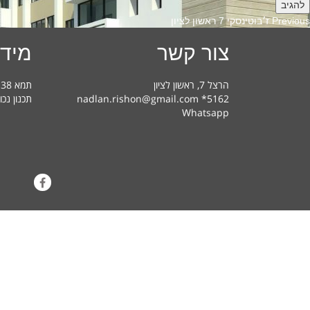
Previous
Previous
ז׳בוטינסקי 7 ראשון לציון
post:
צור קשר
מידע
הרצל 7, ראשון לציון
תמא 38 בראשון לציון – מדריך למשתמש
nadlan.rishon@gmail.com *5162
תכנון נכו
Whatsapp