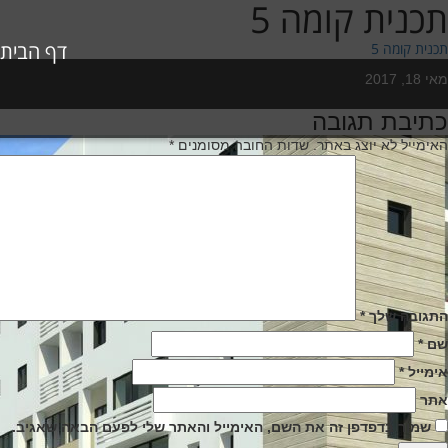
תכנית קומה 5
דף הבית
תכנית קומה 5
Poste
מאי 18, 2017
o
כתיבת תגובה
יווט
האימייל לא יוצג באתר.
שדות החובה מסומנים
*
התגובה שלך
*
שם
*
אימייל
*
אתר
שמור בדפדפן זה את השם, האימייל והאתר שלי לפעם הבאה שאגיב.