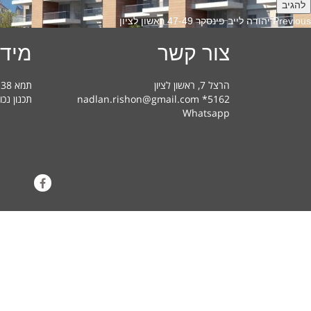
Previous
Previous
יהודה לייב פינסקר 47-49 ראשון לציון
post:
צור קשר
מידע
הרצל 7, ראשון לציון
תמא 38 בראשון לציון – מדריך למשתמש
nadlan.rishon@gmail.com *5162
תכנון נכו
Whatsapp