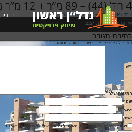
4 חד’ (44) – 89 מ”ר + 12 מ”ר מרפסת שמש
דף הבית
4 חד' (44) - 89 מ"ר + 12 מ"ר מרפסת שמש
Poste
יולי 18, 2024
יולי 18, 2024
o
כתיבת תגובה
יווט
האימייל לא יוצג באתר.
שדות החובה מסומנים
*
התגובה שלך
*
שם
*
אימייל
*
אתר
שמור בדפדפן זה את השם, האימייל והאתר שלי לפעם הבאה שאגיב.