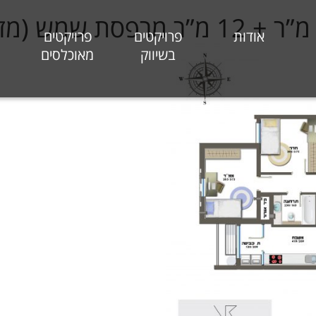
אודות
פרויקטים
פרויקטים
בשיווק
מאוכלסים