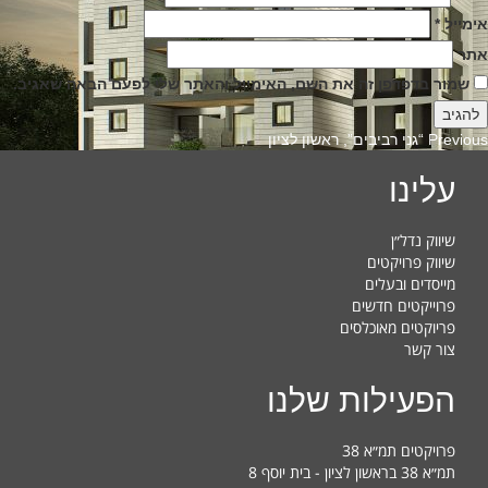
אימייל
*
אתר
שמור בדפדפן זה את השם, האימייל והאתר שלי לפעם הבאה שאגיב.
Previous
Previous
“גני רביבים”, ראשון לציון
post:
עלינו
שיווק נדל״ן
שיווק פרויקטים
מייסדים ובעלים
פרוייקטים חדשים
פריוקטים מאוכלסים
צור קשר
הפעילות שלנו
פרויקטים תמ״א 38
תמ״א 38 בראשון לציון - בית יוסף 8