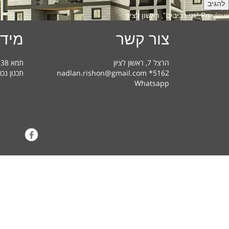
Previous
Previous
“גני רביבים”, ראשון לציון
post:
צור קשר
מידע
הרצל 7, ראשון לציון
תמא 38 בראשון לציון – מדריך למשתמש
nadlan.rishon@gmail.com *5162
תכנון נכו
Whatsapp