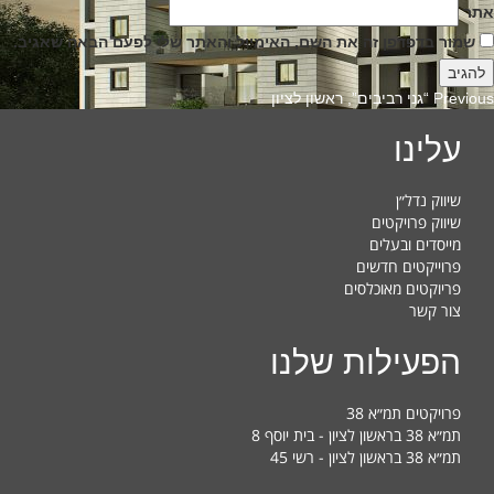
אתר
שמור בדפדפן זה את השם, האימייל והאתר שלי לפעם הבאה שאגיב.
Previous
Previous
“גני רביבים”, ראשון לציון
post:
עלינו
שיווק נדל״ן
שיווק פרויקטים
מייסדים ובעלים
פרוייקטים חדשים
פריוקטים מאוכלסים
צור קשר
הפעילות שלנו
פרויקטים תמ״א 38
תמ״א 38 בראשון לציון - בית יוסף 8
תמ״א 38 בראשון לציון - רשי 45