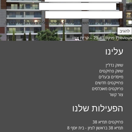
אימייל
*
אתר
שמור בדפדפן זה את השם, האימייל והאתר שלי לפעם הבאה שאגיב.
Previous
Previous
פנקס 29-41 – קרית אונו
post:
עלינו
שיווק נדל״ן
שיווק פרויקטים
מייסדים ובעלים
פרוייקטים חדשים
פריוקטים מאוכלסים
צור קשר
הפעילות שלנו
פרויקטים תמ״א 38
תמ״א 38 בראשון לציון - בית יוסף 8