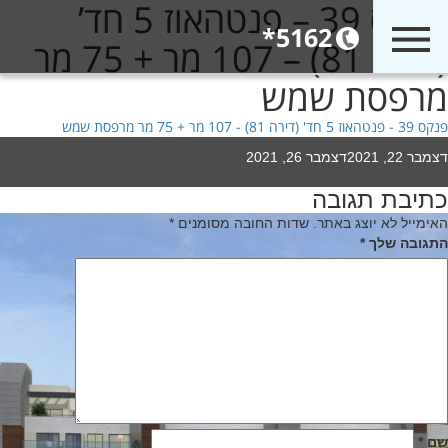
פנקס 39 – פנטהאוז 5 חד’
5162*
(דירה 81) – 107 מר + 75 מר
מרפסת שמש
פנקס 39 - פנטהאוז 5 חד' (דירה 81) - 107 מר + 75 מר מרפסת שמש
Poste
דצמבר 22, 2021
דצמבר 26, 2021
o
כתיבת תגובה
יווט
האימייל לא יוצג באתר.
שדות החובה מסומנים
*
התגובה שלך
*
שם
*