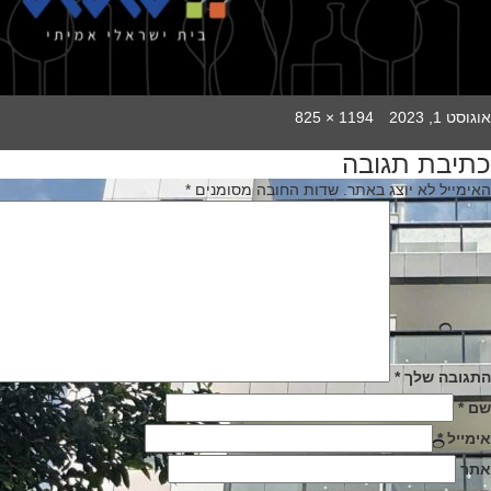
Full
Poste
אוגוסט 1, 2023
1194 × 825
size
o
כתיבת תגובה
יווט
האימייל לא יוצג באתר.
שדות החובה מסומנים
*
התגובה שלך
*
שם
*
אימייל
*
אתר