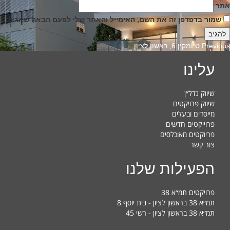
אתר
שמור בדפדפן זה את השם, האימייל והאתר שלי לפעם הבאה שאגיב.
Previous
Previous
טיומקין 6, ראשון לציון
post:
עלינו
שיווק נדל״ן
שיווק פרויקטים
מייסדים ובעלים
פרוייקטים חדשים
פריוקטים מאוכלסים
צור קשר
הפעילות שלנו
פרויקטים תמ״א 38
תמ״א 38 בראשון לציון - בית יוסף 8
תמ״א 38 בראשון לציון - רשי 45