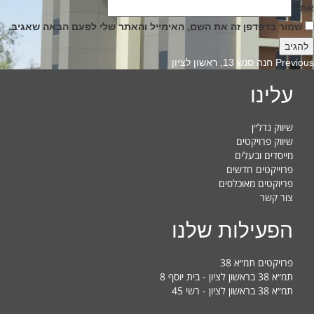
אתר
שמור בדפדפן זה את השם, האימייל והאתר שלי לפעם הבאה שאגיב.
Previous
Previous
חנה סנש 13, ראשון לציון
post:
עלינו
שיווק נדל״ן
שיווק פרויקטים
מייסדים ובעלים
פרוייקטים חדשים
פריוקטים מאוכלסים
צור קשר
הפעילות שלנו
פרויקטים תמ״א 38
תמ״א 38 בראשון לציון - בית יוסף 8
תמ״א 38 בראשון לציון - רשי 45