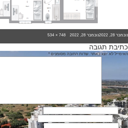
Full
Poste
נובמבר 28, 2022
נובמבר 28, 2022
748 × 534
size
o
כתיבת תגובה
יווט
האימייל לא יוצג באתר.
שדות החובה מסומנים
*
התגובה שלך
*
שם
*
אימייל
*
אתר