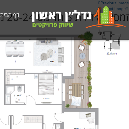
Previous Image
Next Image
זמסקי 8 דירת 5 חד מס 20-24 מזרח – דרום
דף הבית