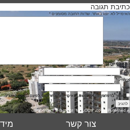
size
o
כתיבת תגובה
יווט
האימייל לא יוצג באתר.
שדות החובה מסומנים
*
התגובה שלך
*
שם
*
אימייל
*
אתר
שמור בדפדפן זה את השם, האימייל והאתר שלי לפעם הבאה שאגיב.
Published in
פרויקט “MELODY” זמסקי 6-8, ראשון לציון
צור קשר
מידע