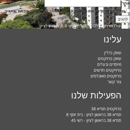
אתר
שמור בדפדפן זה את השם, האימייל והאתר שלי לפעם הבאה שאגיב.
Previous
Previous
פרויקט “MELODY” זמסקי 6-8, ראשון לציון
post:
עלינו
שיווק נדל״ן
שיווק פרויקטים
מייסדים ובעלים
פרוייקטים חדשים
פריוקטים מאוכלסים
צור קשר
הפעילות שלנו
פרויקטים תמ״א 38
תמ״א 38 בראשון לציון - בית יוסף 8
תמ״א 38 בראשון לציון - רשי 45