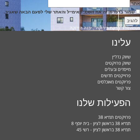
אתר
שמור בדפדפן זה את השם, האימייל והאתר שלי לפעם הבאה שאגיב.
Previous
Previous
“ברקת בירוקה”, יבנה הירוקה
post:
עלינו
שיווק נדל״ן
שיווק פרויקטים
מייסדים ובעלים
פרוייקטים חדשים
פריוקטים מאוכלסים
צור קשר
הפעילות שלנו
פרויקטים תמ״א 38
תמ״א 38 בראשון לציון - בית יוסף 8
תמ״א 38 בראשון לציון - רשי 45