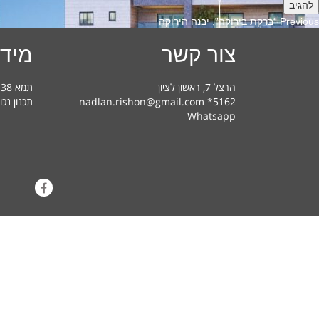
Previous
Previous
“ברקת בירוקה”, יבנה הירוקה
post:
צור קשר
מידע
הרצל 7, ראשון לציון
תמא 38 בראשון לציון – מדריך למשתמש
nadlan.rishon@gmail.com *5162
תכנון נכו
Whatsapp