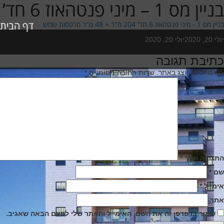
בניין מס 1 – מיני פנטהאוז 6 חד’ 204 מ”ר + 48 מ”ר מרפסות שמש
דף הבית
בניין מס 1 - מיני פנטהאוז 6 חד' 204 מ"ר + 48 מ"ר מרפסות שמש
Poste
יולי 20, 2020
יולי 20, 2020
o
כתיבת תגובה
יווט
האימייל לא יוצג באתר.
שדות החובה מסומנים
*
התגובה שלך
*
שם
*
אימייל
*
אתר
שמור בדפדפן זה את השם, האימייל והאתר שלי לפעם הבאה שאגיב.