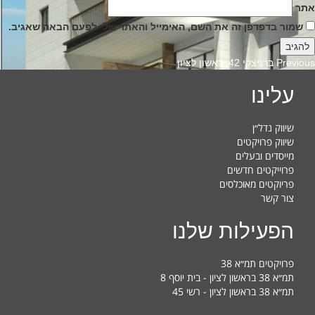
אתר
שמור בדפדפן זה את השם, האימייל והאתר שלי לפעם הבאה שאגיב.
Previous
Previous
ברניצקי 42, ראשון לציון
post:
עלינו
שיווק נדל״ן
שיווק פרויקטים
מייסדים ובעלים
פרוייקטים חדשים
פריוקטים מאוכלסים
צור קשר
הפעילות שלנו
פרויקטים תמ״א 38
תמ״א 38 בראשון לציון - בית יוסף 8
תמ״א 38 בראשון לציון - רשי 45