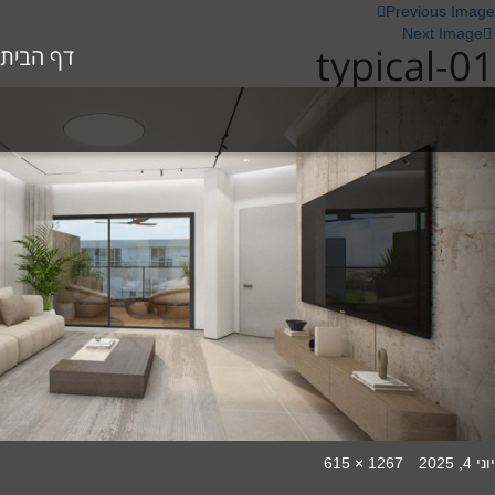
Previous Image
Next Image
typical-01
דף הבית
Full
Poste
יוני 4, 2025
1267 × 615
size
o