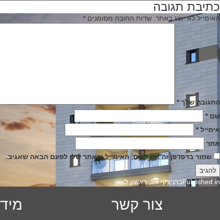
כתיבת תגובה
יווט
האימייל לא יוצג באתר.
שדות החובה מסומנים
*
התגובה שלך
*
שם
*
אימייל
*
אתר
שמור בדפדפן זה את השם, האימייל והאתר שלי לפעם הבאה שאגיב.
Published in
ברניצקי 24, ראשון לציון
צור קשר
מידע