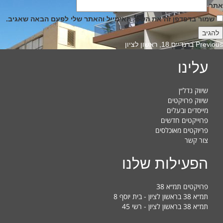
אתר
שמור בדפדפן זה את השם, האימייל והאתר שלי לפעם הבאה שאגיב.
Previous
Previous
ברנדייס 18, ראשון לציון
post:
עלינו
שיווק נדל״ן
שיווק פרויקטים
מייסדים ובעלים
פרוייקטים חדשים
פריוקטים מאוכלסים
צור קשר
הפעילות שלנו
פרויקטים תמ״א 38
תמ״א 38 בראשון לציון - בית יוסף 8
תמ״א 38 בראשון לציון - רשי 45