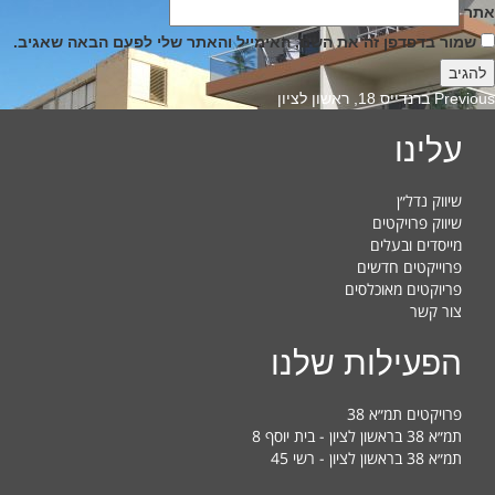
אתר
שמור בדפדפן זה את השם, האימייל והאתר שלי לפעם הבאה שאגיב.
Previous
Previous
ברנדייס 18, ראשון לציון
post:
עלינו
שיווק נדל״ן
שיווק פרויקטים
מייסדים ובעלים
פרוייקטים חדשים
פריוקטים מאוכלסים
צור קשר
הפעילות שלנו
פרויקטים תמ״א 38
תמ״א 38 בראשון לציון - בית יוסף 8
תמ״א 38 בראשון לציון - רשי 45