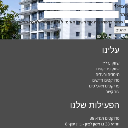
אימייל
*
אתר
שמור בדפדפן זה את השם, האימייל והאתר שלי לפעם הבאה שאגיב.
Previous
Previous
אילת 66-68, חולון
post:
עלינו
שיווק נדל״ן
שיווק פרויקטים
מייסדים ובעלים
פרוייקטים חדשים
פריוקטים מאוכלסים
צור קשר
הפעילות שלנו
פרויקטים תמ״א 38
תמ״א 38 בראשון לציון - בית יוסף 8