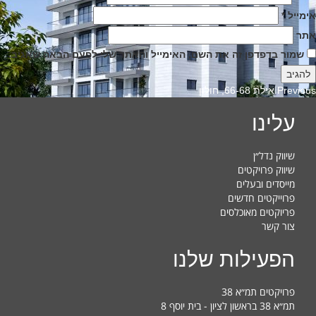
אימייל
*
אתר
שמור בדפדפן זה את השם, האימייל והאתר שלי לפעם הבאה שאגיב.
Previous
Previous
אילת 66-68, חולון
post:
עלינו
שיווק נדל״ן
שיווק פרויקטים
מייסדים ובעלים
פרוייקטים חדשים
פריוקטים מאוכלסים
צור קשר
הפעילות שלנו
פרויקטים תמ״א 38
תמ״א 38 בראשון לציון - בית יוסף 8