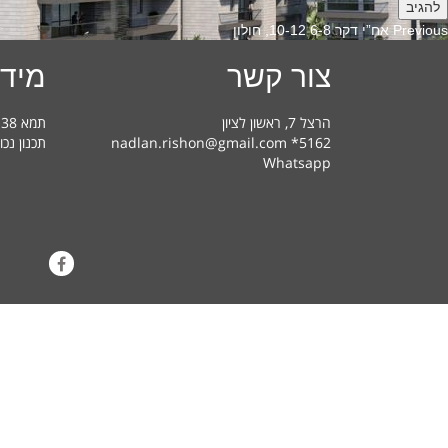
Previous
Previous
אח”י דקר 6-8 10-12, חולון
post:
צור קשר
מידע
הרצל 7, ראשון לציון
תמא 38 בראשון לציון – מדריך למשתמש
nadlan.rishon@gmail.com *5162
תכנון נכו
Whatsapp