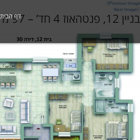
Previous Image
Next Image
בניין 12, פנטהאוז 4 חד’ – 97 מ”ר + 90 מ”ר מרפסות שמש
דף הבית