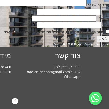
התגובה שלך
*
שם
*
אימייל
*
אתר
שמור בדפדפן זה את השם, האימייל והאתר שלי לפעם הבאה שאגיב.
Published in
אח”י דקר 6-8 10-12, חולון
צור קשר
מידע
הרצל 7, ראשון לציון
תמא 38 בראשון לציון – מדריך למשתמש
nadlan.rishon@gmail.com *5162
תכנון נכו
Whatsapp