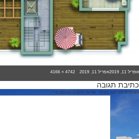
Full
Poste
אפריל 11, 2019
אפריל 11, 2019
4742 × 4166
size
o
כתיבת תגובה
יווט
האימייל לא יוצג באתר.
שדות החובה מסומנים
*