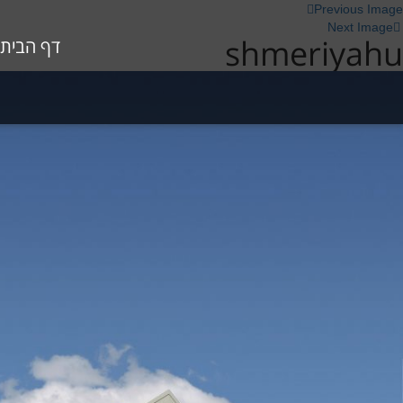
Previous Image
Next Image
shmeriyahu
דף הבית