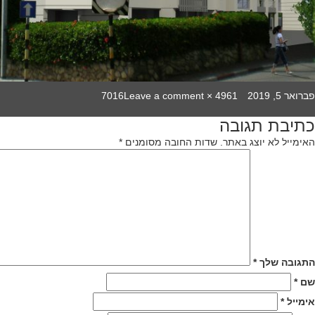
on
Full
Poste
פברואר 5, 2019
4961 × 7016
Leave a comment
shmeriyahu
size
o
כתיבת תגובה
יווט
האימייל לא יוצג באתר.
שדות החובה מסומנים
*
התגובה שלך
*
שם
*
אימייל
*