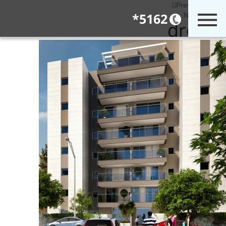
Previous Image
5162*
Next Image
dror15