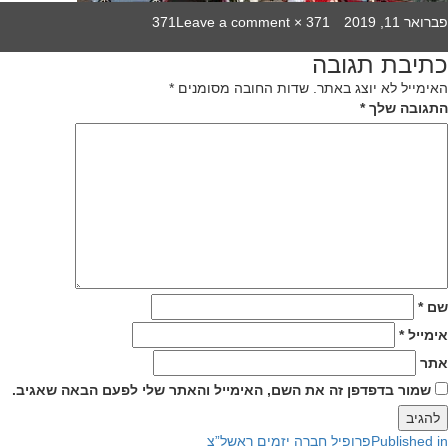
on
Full
Poste
פברואר 11, 2019
371 × 371
Leave a comment
dror15
size
o
כתיבת תגובה
יווט
האימייל לא יוצג באתר.
שדות החובה מסומנים
*
התגובה שלך
*
שם
*
אימייל
*
אתר
שמור בדפדפן זה את השם, האימייל והאתר שלי לפעם הבאה שאגיב.
Published in
פרופיל חברה יזמים ראשל”צ