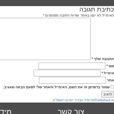
o
size
הדמית
כתיבת תגובה
לילה
יווט
האימייל לא יוצג באתר.
שדות החובה מסומנים
*
התגובה שלך
*
שם
*
אימייל
*
אתר
שמור בדפדפן זה את השם, האימייל והאתר שלי לפעם הבאה שאגיב.
Published in
פרופיל חברה יזמים ראשל”צ
צור קשר
מידע