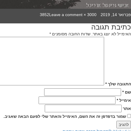
on
Full
Poste
פברואר 14, 2019
3000 × 3852
Leave a comment
olei-
size
o
כתיבת תגובה
gardom-
יווט
49
האימייל לא יוצג באתר.
שדות החובה מסומנים
*
התגובה שלך
*
שם
*
אימייל
*
אתר
שמור בדפדפן זה את השם, האימייל והאתר שלי לפעם הבאה שאגיב.