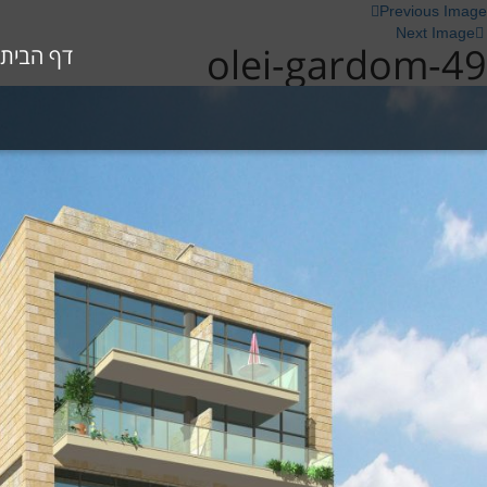
Previous Image
Next Image
olei-gardom-49
דף הבית