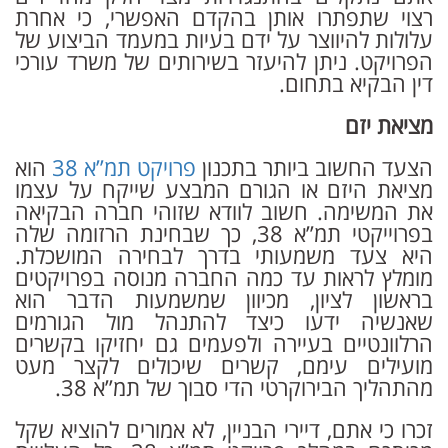
רצוי שתפתרו אותן בהקדם האפשרי, כי אחרת
עלולות להיווצר על ידם בעיות במעמד הביצוע של
הפרויקט. ניתן להיעזר בשירותים של משרד עורכי
דין הבקיא בתחום.
מציאת יזם
הצעד החשוב ביותר בתכנון
פרויקט תמ”א 38
הוא
מציאת היזם או הגורם המבצע שייקח על עצמו
את המשימה. חשוב לוודא שזוהי חברה הבקיאה
בפרוייקטי תמ”א 38, כך שבחינת הרזומה שלה
היא צעד משמעותי בדרך לבחירה המושכלת.
מומלץ לראות עד כמה החברה מנוסה בפרויקטים
בראשון לציון, מכיוון שמשמעות הדבר הוא
שאנשיה ידעו כיצד להתנהל מול הגורמים
הרלוונטיים בעיירה ולפעמים גם יחזיקו בקשרים
מועילים עימם, קשרים שיכולים לקצר מעט
מהתהליך הבירוקרטי הדי סבוך של תמ”א 38.
זכרו כי אתם, דיירי הבניין, לא אמורים להוציא שקל