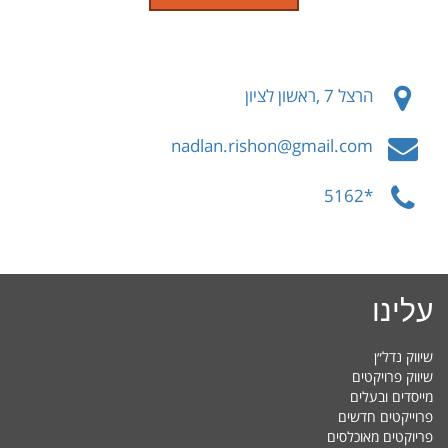
הרצל 7 ,ראשון לציון
nadlan.rishon@gmail.com
*5162
עלינו
שיווק נדל״ן
שיווק פרויקטים
מייסדים ובעלים
פרוייקטים חדשים
פריוקטים מאוכלסים