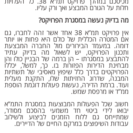
מכיסכם במהלך פרויקט תמ”א 38. כל העלויות
חלות על הגורם המבצע ואך ורק עליו.
מה בדיוק נעשה במסגרת הפרויקט?
אין פרויקט תמ”א 38 אחד אשר זהה לחברו, גם
אם המטרה הכללית של כולם היא פחות או יותר
דומה. במעמד הבירורים מול החברה המבצעת
ותכנון הפרויקט, יש לשאול מה בדיוק עתיד
להתבצע במסגרתו – הן ברמה של הבניין כולו והן
מבחינת הדירות הפזורות בו. כך, למשל, יכללו
הפרויקטים בדרך כלל שיפוץ מאסיבי של תשתיות
המבנה, שדרוג החזיתות שלו, התקנת מעלית
ועוד. ברמת הדירה, נעשות פעולות דוגמת הוספת
ממ”ד או מרפסת שמש.
חשוב שכל הפעולות המבוצעות במסגרת התמ”א
יבואו לידי ביטוי חד משמעי בהסכם מסודר,
שמתייחס גם ללוח הזמנים לביצוע ולשילוב
עבודות השיפוצים במרקם החיים של הדיירים.