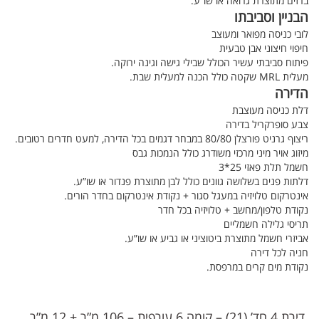
ברזים מתוצרת גרואה או שו”ע.
הבניין וסביבתו
לובי כניסה מפואר ומעוצב
חיפוי חיצוני אבן טבעית
פיתוח סביבתי עשיר הכולל שבילי גישה וגינה ירוקה.
מעלית MRL שקטה כולל הכנה למעלית שבת.
הדירה
דלת כניסה מעוצבת
צבע סופרקריל בדירה
ריצוף גרניט פורצלן 80/80 במבחר דגמים בכל הדירה, למעט חדרים רטובים.
מיזוג אויר מיני מרכזי משודרג כולל הנמכות גבס
חשמל תלת פאזי 25*3
דלתות פנים בשלושה גוונים כולל לבן מתוצרת פנדור או שו”ע.
אינטרקום טלויזיה במעגל סגור + נקודת אינטרקום בחדר הורים.
נקודת טלפון/מחשב + טלויזיה בכל חדר
תריסי גלילה חשמליים
אביזרי חשמל מתוצרת ביטוציני או גביע או שו”ע.
חניה לכל דירה
נקודת מים קרים במרפסת.
‎⁨⁩ דירת 4 חד’ (21) – קומה 6 עורפית – 106 מ”ר + 12 מ”ר