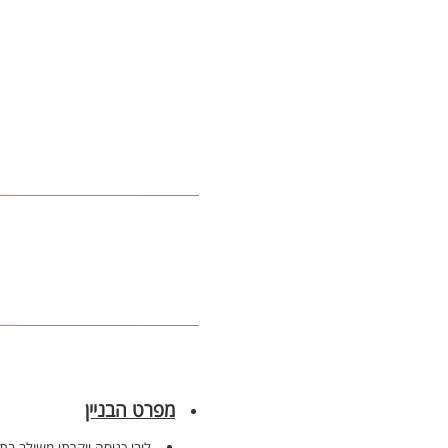
מפרט הבניין
לובי כניסה יוקרתי משולב בתא