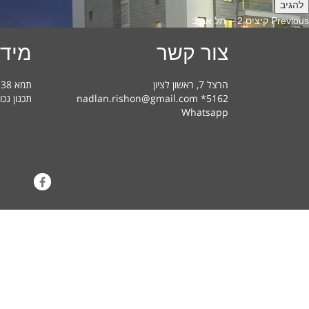
Previous
Previous
קיציס 2 – תל אביב
post:
צור קשר
מידע
הרצל 7, ראשון לציון
תמא 38 בראשון לציון – מדריך למשתמש
nadlan.rishon@gmail.com *5162
תכנון נכו
Whatsapp