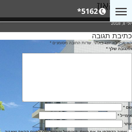
פנטהאוז
5162*
פנטהאוז
Poste
יולי 8, 2018
o
כתיבת תגובה
יווט
האימייל לא יוצג באתר.
שדות החובה מסומנים
*
התגובה שלך
*
שם
*
אימייל
*
אתר
שמור בדפדפן זה את השם, האימייל והאתר שלי לפעם הבאה שאגיב.