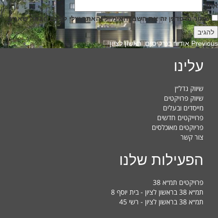
אתר
שמור בדפדפן זה את השם, האימייל והאתר שלי לפעם הבאה שאגיב.
Previous
Previous
אודור בנרקיסים, ראשון לציון
post:
עלינו
שיווק נדל״ן
שיווק פרויקטים
מייסדים ובעלים
פרוייקטים חדשים
פריוקטים מאוכלסים
צור קשר
הפעילות שלנו
פרויקטים תמ״א 38
תמ״א 38 בראשון לציון - בית יוסף 8
תמ״א 38 בראשון לציון - רשי 45